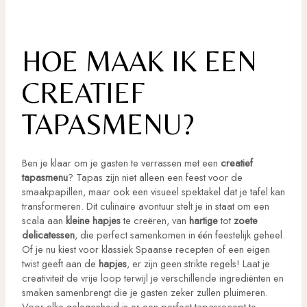
HOE MAAK IK EEN
CREATIEF
TAPASMENU?
Ben je klaar om je gasten te verrassen met een
creatief
tapasmenu
? Tapas zijn niet alleen een feest voor de
smaakpapillen, maar ook een visueel spektakel dat je tafel kan
transformeren. Dit culinaire avontuur stelt je in staat om een
scala aan
kleine hapjes
te creëren, van
hartige
tot
zoete
delicatessen
, die perfect samenkomen in één feestelijk geheel.
Of je nu kiest voor klassiek Spaanse recepten of een eigen
twist geeft aan de
hapjes
, er zijn geen strikte regels! Laat je
creativiteit de vrije loop terwijl je verschillende ingrediënten en
smaken samenbrengt die je gasten zeker zullen pluimeren.
Voor elke gelegenheid is er een perfect tapasrecept te