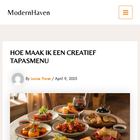
Skip
to
ModernHaven
content
MAIN
MEN
HOE MAAK IK EEN CREATIEF
TAPASMENU
By
Louisa Ponse
/
April 9, 2025