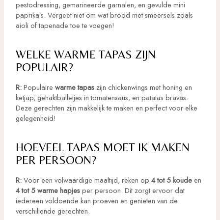
pestodressing, gemarineerde garnalen, en gevulde mini
paprika’s. Vergeet niet om wat brood met smeersels zoals
aioli of tapenade toe te voegen!
WELKE WARME TAPAS ZIJN
POPULAIR?
R:
Populaire
warme tapas
zijn chickenwings met honing en
ketjap, gehaktballetjes in tomatensaus, en patatas bravas.
Deze gerechten zijn makkelijk te maken en perfect voor elke
gelegenheid!
HOEVEEL TAPAS MOET IK MAKEN
PER PERSOON?
R:
Voor een volwaardige maaltijd, reken op
4 tot 5 koude
en
4 tot 5 warme hapjes
per persoon. Dit zorgt ervoor dat
iedereen voldoende kan proeven en genieten van de
verschillende gerechten.