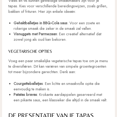
Vlees en vis kunnen geweldige smaakmakers zijn voor je
tapas. Kies voor verschillende bereidingswijzen, zoals grillen,
bakken of frituren. Hier zijn enkele ideeën:
Gehaktballetjes in BBQ-Cola saus
: Voor een zoete en
rokerige smaak die zeker in de smaak zal vallen.
Visnuggets met Parmezaan
: Een creatief alternatief dat
zowel jong als oud kan bekoren.
VEGETARISCHE OPTIES
Voeg een paar smakelijke vegetarische tapas toe om je menu
te diversifiëren. Dit kan variëren van simpele groentegroenten
tot meer bijzondere gerechten. Denk aan:
Courgetteballetjes
: Een lichte en smaakvolle optie die
eenvoudig te maken is.
Patatas bravas
: Krokante aardappelen geserveerd met
een pikante saus, een klassieker die altijd in de smaak valt.
DE PRESENTATIE VAN JE TAPAS