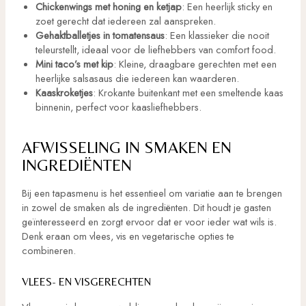
Chickenwings met honing en ketjap
: Een heerlijk sticky en
zoet gerecht dat iedereen zal aanspreken.
Gehaktballetjes in tomatensaus
: Een klassieker die nooit
teleurstellt, ideaal voor de liefhebbers van comfort food.
Mini taco’s met kip
: Kleine, draagbare gerechten met een
heerlijke salsasaus die iedereen kan waarderen.
Kaaskroketjes
: Krokante buitenkant met een smeltende kaas
binnenin, perfect voor kaasliefhebbers.
AFWISSELING IN SMAKEN EN
INGREDIËNTEN
Bij een tapasmenu is het essentieel om variatie aan te brengen
in zowel de smaken als de ingrediënten. Dit houdt je gasten
geïnteresseerd en zorgt ervoor dat er voor ieder wat wils is.
Denk eraan om vlees, vis en vegetarische opties te
combineren.
VLEES- EN VISGERECHTEN