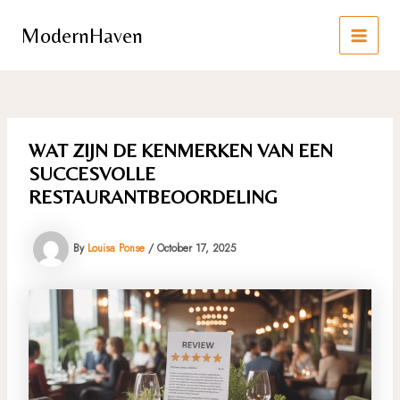
Skip
to
ModernHaven
content
MAIN
MEN
WAT ZIJN DE KENMERKEN VAN EEN
SUCCESVOLLE
RESTAURANTBEOORDELING
By
Louisa Ponse
/
October 17, 2025