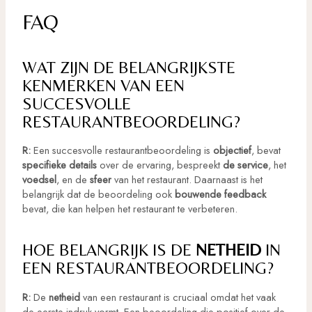
FAQ
WAT ZIJN DE BELANGRIJKSTE
KENMERKEN VAN EEN
SUCCESVOLLE
RESTAURANTBEOORDELING?
R:
Een succesvolle restaurantbeoordeling is
objectief
, bevat
specifieke details
over de ervaring, bespreekt
de service
, het
voedsel
, en de
sfeer
van het restaurant. Daarnaast is het
belangrijk dat de beoordeling ook
bouwende feedback
bevat, die kan helpen het restaurant te verbeteren.
HOE BELANGRIJK IS DE
NETHEID
IN
EEN RESTAURANTBEOORDELING?
R:
De
netheid
van een restaurant is cruciaal omdat het vaak
de eerste indruk vormt. Een beoordeling die positief over de