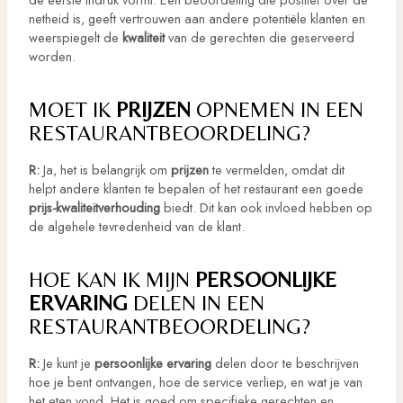
netheid is, geeft vertrouwen aan andere potentiële klanten en
weerspiegelt de
kwaliteit
van de gerechten die geserveerd
worden.
MOET IK
PRIJZEN
OPNEMEN IN EEN
RESTAURANTBEOORDELING?
R:
Ja, het is belangrijk om
prijzen
te vermelden, omdat dit
helpt andere klanten te bepalen of het restaurant een goede
prijs-kwaliteitverhouding
biedt. Dit kan ook invloed hebben op
de algehele tevredenheid van de klant.
HOE KAN IK MIJN
PERSOONLIJKE
ERVARING
DELEN IN EEN
RESTAURANTBEOORDELING?
R:
Je kunt je
persoonlijke ervaring
delen door te beschrijven
hoe je bent ontvangen, hoe de service verliep, en wat je van
het eten vond. Het is goed om specifieke gerechten en