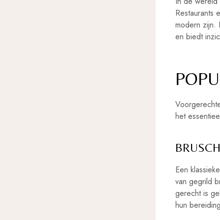
In de wereld 
Restaurants e
modern zijn. 
en biedt inzi
POPU
Voorgerechten
het essentiee
BRUSCH
Een klassieke
van gegrild b
gerecht is ge
hun bereidin