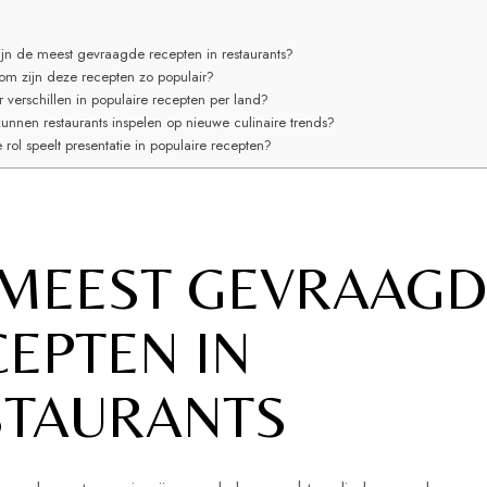
ijn de meest gevraagde recepten in restaurants?
m zijn deze recepten zo populair?
er verschillen in populaire recepten per land?
unnen restaurants inspelen op nieuwe culinaire trends?
 rol speelt presentatie in populaire recepten?
 MEEST GEVRAAGD
EPTEN IN
STAURANTS