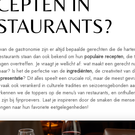
CEPTEN IN
STAURANTS?
van de gastronomie zijn er altijd bepaalde gerechten die de harte
estaurants staan dan ook bekend om hun
populaire recepten
, die
gen overtreffen. Je vraagt je wellicht af: wat maakt een gerecht n
aar? Is het de perfectie van de
ingrediënten
, de creativiteit van 
e
presentatie
? Dit alles speelt een cruciale rol, maar de meest gev
 vaak ook verankerd in culturele tradities en seizoensgebonden a
rkennen we de toppers op de menu’s van restaurants, en onthull
 zijn bij fijnproevers. Laat je inspireren door de smaken die mens
engen naar hun favoriete eetgelegenheden!