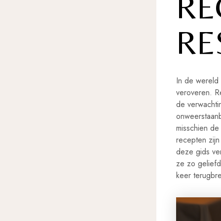
RE
RE
In de wereld 
veroveren. R
de verwachtin
onweerstaanb
misschien d
recepten zijn
deze gids ve
ze zo geliefd
keer terugbr