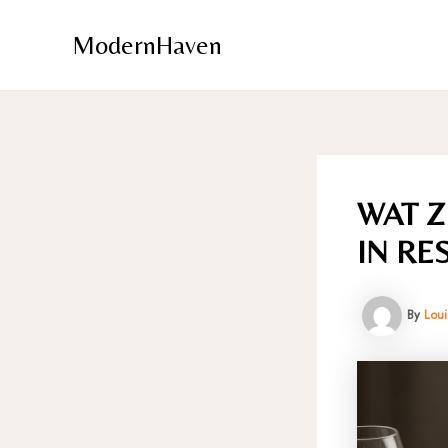
Skip
to
ModernHaven
content
WAT Z
IN RE
By
Lou