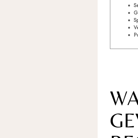
S
G
Sp
V
P
WA
GE