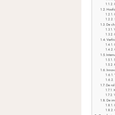
Hoofd
De ch
Verfr
Inter
Innov
De ro
De im