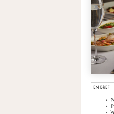
EN BREF
P
T
Va