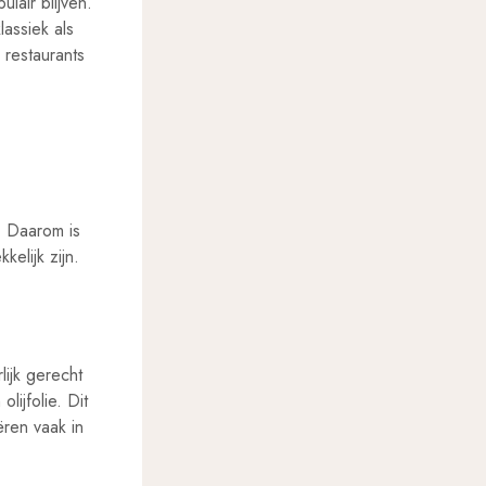
lair blijven.
assiek als
 restaurants
. Daarom is
kelijk zijn.
lijk gerecht
ijfolie. Dit
ëren vaak in