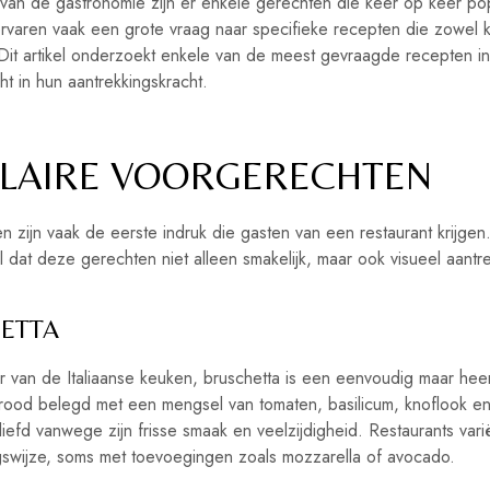
van de gastronomie zijn er enkele gerechten die keer op keer popu
rvaren vaak een grote vraag naar specifieke recepten die zowel kl
Dit artikel onderzoekt enkele van de meest gevraagde recepten in
cht in hun aantrekkingskracht.
LAIRE VOORGERECHTEN
 zijn vaak de eerste indruk die gasten van een restaurant krijgen
l dat deze gerechten niet alleen smakelijk, maar ook visueel aantrek
ETTA
r van de Italiaanse keuken, bruschetta is een eenvoudig maar heer
rood belegd met een mengsel van tomaten, basilicum, knoflook en ol
liefd vanwege zijn frisse smaak en veelzijdigheid. Restaurants vari
gswijze, soms met toevoegingen zoals mozzarella of avocado.