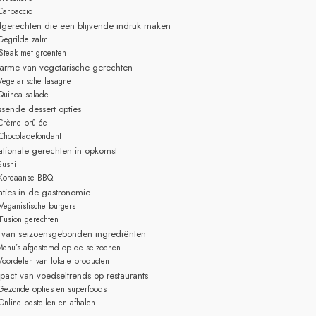
Carpaccio
gerechten die een blijvende indruk maken
Gegrilde zalm
Steak met groenten
arme van vegetarische gerechten
Vegetarische lasagne
Quinoa salade
issende dessert opties
Crème brûlée
Chocoladefondant
nationale gerechten in opkomst
Sushi
Koreaanse BBQ
aties in de gastronomie
Veganistische burgers
Fusion gerechten
l van seizoensgebonden ingrediënten
Menu’s afgestemd op de seizoenen
Voordelen van lokale producten
pact van voedseltrends op restaurants
Gezonde opties en superfoods
Online bestellen en afhalen