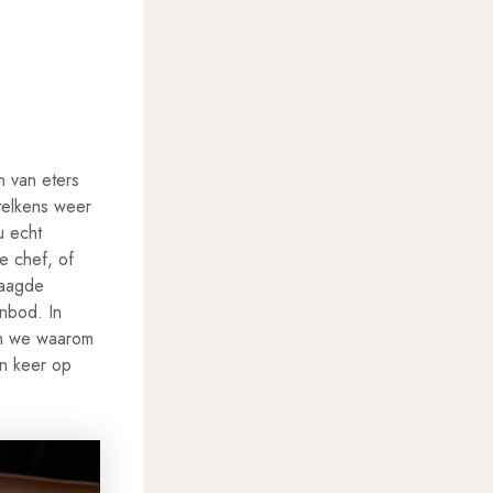
n van eters
 telkens weer
u echt
de chef, of
raagde
anbod. In
en we waarom
en keer op