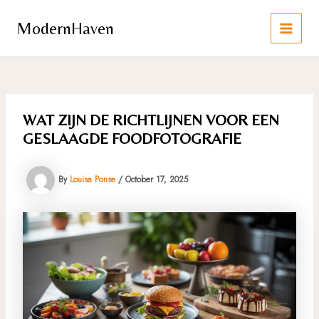
Skip
to
ModernHaven
content
MAIN
MEN
WAT ZIJN DE RICHTLIJNEN VOOR EEN
GESLAAGDE FOODFOTOGRAFIE
By
Louisa Ponse
/
October 17, 2025