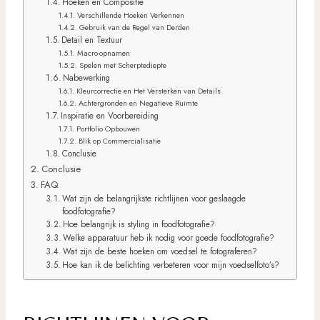
Hoeken en Compositie
Verschillende Hoeken Verkennen
Gebruik van de Regel van Derden
Detail en Textuur
Macro-opnamen
Spelen met Scherptediepte
Nabewerking
Kleurcorrectie en Het Versterken van Details
Achtergronden en Negatieve Ruimte
Inspiratie en Voorbereiding
Portfolio Opbouwen
Blik op Commercialisatie
Conclusie
Conclusie
FAQ
Wat zijn de belangrijkste richtlijnen voor geslaagde
foodfotografie?
Hoe belangrijk is styling in foodfotografie?
Welke apparatuur heb ik nodig voor goede foodfotografie?
Wat zijn de beste hoeken om voedsel te fotograferen?
Hoe kan ik de belichting verbeteren voor mijn voedselfoto’s?