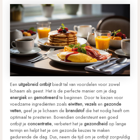
Een
uitgebreid ontbijt
biedt tal van voordelen voor zowel
lichaam als geest. Het is de perfecte manier om je dag
energiek
en
gemotiveerd
te beginnen. Door te kiezen voor
voedzame ingrediënten zoals
eiwitten
,
vezels
en
gezonde
vetten
, geef je je lichaam de
brandstof
die het nodig heeft om
optimaal te presteren. Bovendien ondersteunt een goed
ontbijt je
concentratie
, verbetert het je
gezondheid
op lange
termijn en helpt het je om gezonde keuzes te maken
gedurende de dag. Dus, neem de tijd om je ontbijt zorgvuldig