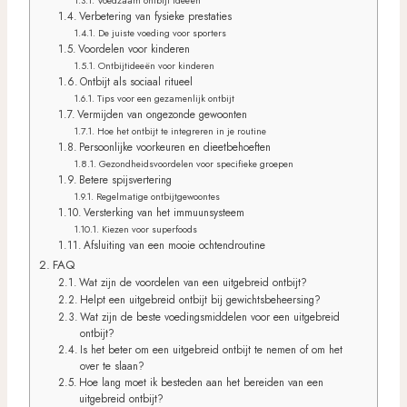
Voedzaam ontbijt ideeën
Verbetering van fysieke prestaties
De juiste voeding voor sporters
Voordelen voor kinderen
Ontbijtideeën voor kinderen
Ontbijt als sociaal ritueel
Tips voor een gezamenlijk ontbijt
Vermijden van ongezonde gewoonten
Hoe het ontbijt te integreren in je routine
Persoonlijke voorkeuren en dieetbehoeften
Gezondheidsvoordelen voor specifieke groepen
Betere spijsvertering
Regelmatige ontbijtgewoontes
Versterking van het immuunsysteem
Kiezen voor superfoods
Afsluiting van een mooie ochtendroutine
FAQ
Wat zijn de voordelen van een uitgebreid ontbijt?
Helpt een uitgebreid ontbijt bij gewichtsbeheersing?
Wat zijn de beste voedingsmiddelen voor een uitgebreid
ontbijt?
Is het beter om een uitgebreid ontbijt te nemen of om het
over te slaan?
Hoe lang moet ik besteden aan het bereiden van een
uitgebreid ontbijt?