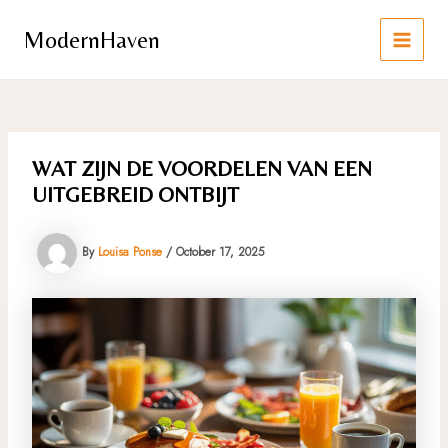
Skip
to
ModernHaven
content
MAIN
MEN
WAT ZIJN DE VOORDELEN VAN EEN
UITGEBREID ONTBIJT
By
Louisa Ponse
/
October 17, 2025