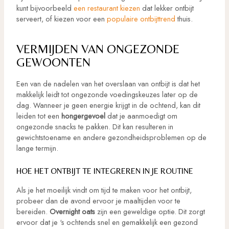
kunt bijvoorbeeld
een restaurant kiezen
dat lekker ontbijt
serveert, of kiezen voor een
populaire ontbijttrend
thuis.
VERMIJDEN VAN ONGEZONDE
GEWOONTEN
Een van de nadelen van het overslaan van ontbijt is dat het
makkelijk leidt tot ongezonde voedingskeuzes later op de
dag. Wanneer je geen energie krijgt in de ochtend, kan dit
leiden tot een
hongergevoel
dat je aanmoedigt om
ongezonde snacks te pakken. Dit kan resulteren in
gewichtstoename en andere gezondheidsproblemen op de
lange termijn.
HOE HET ONTBIJT TE INTEGREREN IN JE ROUTINE
Als je het moeilijk vindt om tijd te maken voor het ontbijt,
probeer dan de avond ervoor je maaltijden voor te
bereiden.
Overnight oats
zijn een geweldige optie. Dit zorgt
ervoor dat je ‘s ochtends snel en gemakkelijk een gezond