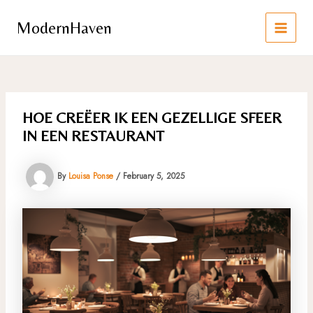
Skip
to
ModernHaven
content
MAIN
MEN
HOE CREËER IK EEN GEZELLIGE SFEER
IN EEN RESTAURANT
By
Louisa Ponse
/
February 5, 2025