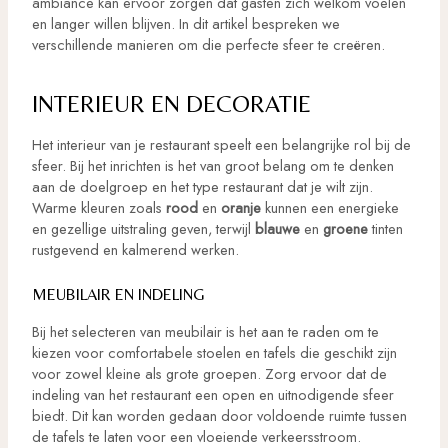
ambiance kan ervoor zorgen dat gasten zich welkom voelen
en langer willen blijven. In dit artikel bespreken we
verschillende manieren om die perfecte sfeer te creëren.
INTERIEUR EN DECORATIE
Het interieur van je restaurant speelt een belangrijke rol bij de
sfeer. Bij het inrichten is het van groot belang om te denken
aan de doelgroep en het type restaurant dat je wilt zijn.
Warme kleuren zoals
rood
en
oranje
kunnen een energieke
en gezellige uitstraling geven, terwijl
blauwe
en
groene
tinten
rustgevend en kalmerend werken.
MEUBILAIR EN INDELING
Bij het selecteren van meubilair is het aan te raden om te
kiezen voor comfortabele stoelen en tafels die geschikt zijn
voor zowel kleine als grote groepen. Zorg ervoor dat de
indeling van het restaurant een open en uitnodigende sfeer
biedt. Dit kan worden gedaan door voldoende ruimte tussen
de tafels te laten voor een vloeiende verkeersstroom.