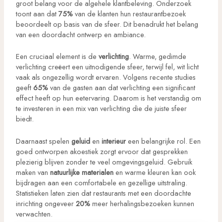
groot belang voor de algehele klantbeleving. Onderzoek
toont aan dat
75%
van de klanten hun restaurantbezoek
beoordeelt op basis van de sfeer. Dit benadrukt het belang
van een doordacht ontwerp en ambiance.
Een cruciaal element is de
verlichting
. Warme, gedimde
verlichting creëert een uitnodigende sfeer, terwijl fel, wit licht
vaak als ongezellig wordt ervaren. Volgens recente studies
geeft
65%
van de gasten aan dat verlichting een significant
effect heeft op hun eetervaring. Daarom is het verstandig om
te investeren in een mix van verlichting die de juiste sfeer
biedt.
Daarnaast spelen
geluid
en
interieur
een belangrijke rol. Een
goed ontworpen akoestiek zorgt ervoor dat gesprekken
plezierig blijven zonder te veel omgevingsgeluid. Gebruik
maken van
natuurlijke materialen
en warme kleuren kan ook
bijdragen aan een comfortabele en gezellige uitstraling.
Statistieken laten zien dat restaurants met een doordachte
inrichting ongeveer
20%
meer herhalingsbezoeken kunnen
verwachten.