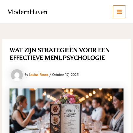
Skip
to
ModernHaven
content
MAIN
MEN
WAT ZIJN STRATEGIEËN VOOR EEN
EFFECTIEVE MENUPSYCHOLOGIE
By
Louisa Ponse
/
October 17, 2025