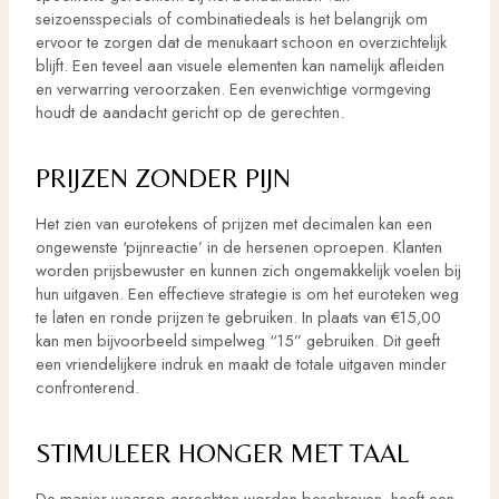
seizoensspecials of combinatiedeals is het belangrijk om
ervoor te zorgen dat de menukaart schoon en overzichtelijk
blijft. Een teveel aan visuele elementen kan namelijk afleiden
en verwarring veroorzaken. Een evenwichtige vormgeving
houdt de aandacht gericht op de gerechten.
PRIJZEN ZONDER PIJN
Het zien van eurotekens of prijzen met decimalen kan een
ongewenste ‘pijnreactie’ in de hersenen oproepen. Klanten
worden prijsbewuster en kunnen zich ongemakkelijk voelen bij
hun uitgaven. Een effectieve strategie is om het euroteken weg
te laten en ronde prijzen te gebruiken. In plaats van €15,00
kan men bijvoorbeeld simpelweg “15” gebruiken. Dit geeft
een vriendelijkere indruk en maakt de totale uitgaven minder
confronterend.
STIMULEER HONGER MET TAAL
De manier waarop gerechten worden beschreven, heeft een