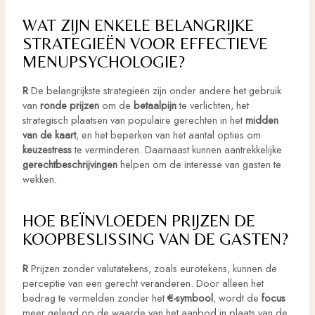
WAT ZIJN ENKELE BELANGRIJKE
STRATEGIEËN VOOR EFFECTIEVE
MENUPSYCHOLOGIE?
R
De belangrijkste strategieën zijn onder andere het gebruik
van
ronde prijzen
om de
betaalpijn
te verlichten, het
strategisch plaatsen van populaire gerechten in het
midden
van de kaart
, en het beperken van het aantal opties om
keuzestress
te verminderen. Daarnaast kunnen aantrekkelijke
gerechtbeschrijvingen
helpen om de interesse van gasten te
wekken.
HOE BEÏNVLOEDEN PRIJZEN DE
KOOPBESLISSING VAN DE GASTEN?
R
Prijzen zonder valutatekens, zoals eurotekens, kunnen de
perceptie van een gerecht veranderen. Door alleen het
bedrag te vermelden zonder het
€-symbool
, wordt de
focus
meer gelegd op de waarde van het aanbod in plaats van de