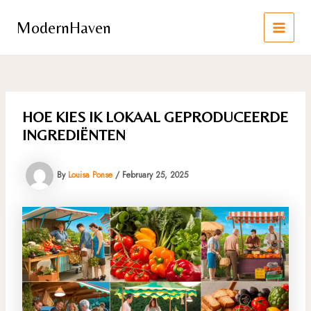
Skip
to
ModernHaven
content
MAIN
MEN
HOE KIES IK LOKAAL GEPRODUCEERDE
INGREDIËNTEN
By
Louisa Ponse
/
February 25, 2025