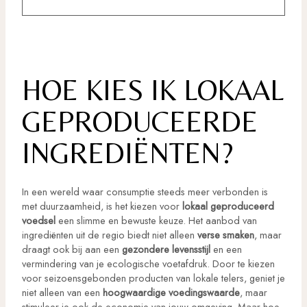
HOE KIES IK LOKAAL
GEPRODUCEERDE
INGREDIËNTEN?
In een wereld waar consumptie steeds meer verbonden is
met duurzaamheid, is het kiezen voor
lokaal geproduceerd
voedsel
een slimme en bewuste keuze. Het aanbod van
ingrediënten uit de regio biedt niet alleen
verse smaken
, maar
draagt ook bij aan een
gezondere levensstijl
en een
vermindering van je ecologische voetafdruk. Door te kiezen
voor seizoensgebonden producten van lokale telers, geniet je
niet alleen van een
hoogwaardige voedingswaarde
, maar
stimuleer je ook de economie van jouw omgeving. Maar hoe