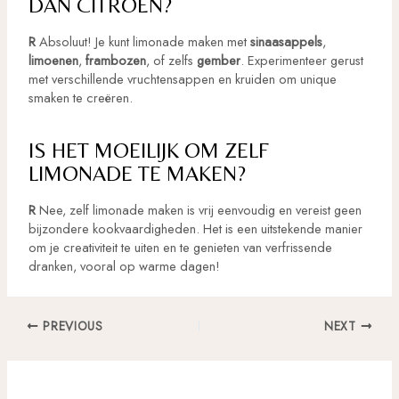
DAN CITROEN?
R
Absoluut! Je kunt limonade maken met
sinaasappels
,
limoenen
,
frambozen
, of zelfs
gember
. Experimenteer gerust
met verschillende vruchtensappen en kruiden om unique
smaken te creëren.
IS HET MOEILIJK OM ZELF
LIMONADE TE MAKEN?
R
Nee, zelf limonade maken is vrij eenvoudig en vereist geen
bijzondere kookvaardigheden. Het is een uitstekende manier
om je creativiteit te uiten en te genieten van verfrissende
dranken, vooral op warme dagen!
Post
PREVIOUS
NEXT
navigation