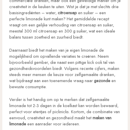
commerciële dranken, maar ook een geweldige manier om je
creativiteit in de keuken te uiten. Wist je dat je met slechts drie
basisingrediënten – water,
citroensap
en suiker – een
perfecte limonade kunt maken? Het gemiddelde recept
vraagt om een gelijke verhouding van citroensap en suiker,
meestal 300 ml citroensap en 300 g suiker, wat een ideale
balans tussen zoetheid en zuurheid biedt.
Daarnaast biedt het maken van je eigen limonade de
mogelijkheid om opvallende variaties te creëren. Neem
bijvoorbeeld gember, die naast een pittige kick ook tal van
gezondheidsvoordelen biedt. Volgens recente cijfers, maken
steeds meer mensen de keuze voor zelfgemaakte dranken,
wat bijdraagt aan een toenemende vraag naar
gezonde
en
bewuste consumptie.
Verder is het handig om op te merken dat zelfgemaakte
limonade tot 2-3 dagen in de koelkast kan worden bewaard,
perfect voor etentjes of picknicks. Kortom, de combinatie van
eenvoud, creativiteit en gezondheid maakt het
maken van
limonade
een aanrader voor iedereen.