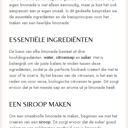
eigen limonade is niet alleen eenvoudig, maar je kunt het ook
aanpassen aan je eigen smaak. In dit gedeelte bespreken we
de essentiële ingrediënten en de basisprincipes voor het
maken van een heerlijke limonade.
ESSENTIËLE INGREDIËNTEN
De basis van elke limonade bestaat uit drie
hoofdingrediënten:
water
,
citroensap
en
suiker
. Het is
belangrijk om de juiste balans te vinden tussen deze
ingrediënten, zodat je de perfecte frisdrank creëert die niet te
zuur of te zoet is. Bij het kiezen van de citroenen, is het aan te
raden om voor verse, biologische citroenen te gaan. Dit zorgt
ervoor dat je het meeste sap en aroma uit je limonade haalt.
EEN SIROOP MAKEN
Om een smaakvolle limonade te maken, beginnen we met het
creëren van een
siroop
. Dit zorgt ervoor dat de suiker goed
oplost en een gelijkmatige zoetheid aan je limonade