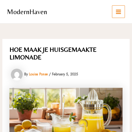
Skip
to
ModernHaven
content
MAIN
MEN
HOE MAAK JE HUISGEMAAKTE
LIMONADE
By
Louisa Ponse
/
February 5, 2025