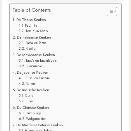
Table of Contents
De Thaise Keuken
Pad Thai
Tom Yum Soep
De Italiaanse Keuken
Pasta en Pizza
Risotto
De Mexicaanse Keuken
Taco’s en Enchilada’s
Guacamole
De Japanse Keuken
Sushi en Sashimi
Ramen
De Indische Keuken
Curry
Biryani
De Chinese Keuken
Dumplings
Wokgerechten
De Midden-Oosterse Keuken
Hummus en Falafel