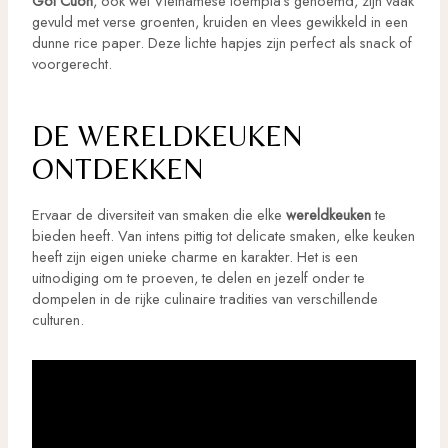
Goi Cuon
, ook wel Vietnamese loempia’s genoemd, zijn vaak
gevuld met verse groenten, kruiden en vlees gewikkeld in een
dunne rice paper. Deze lichte hapjes zijn perfect als snack of
voorgerecht.
DE WERELDKEUKEN
ONTDEKKEN
Ervaar de diversiteit van smaken die elke
wereldkeuken
te
bieden heeft. Van intens pittig tot delicate smaken, elke keuken
heeft zijn eigen unieke charme en karakter. Het is een
uitnodiging om te proeven, te delen en jezelf onder te
dompelen in de rijke culinaire tradities van verschillende
culturen.