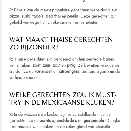
R:
Enkele van de meest populaire gerechten wereldwijd zijn
pizza
,
sushi
,
taco’s
,
pad thai
en
paëlla
. Deze gerechten zijn
geliefd vanwege hun unieke smaken en variëteiten.
WAT MAAKT THAISE GERECHTEN
ZO BIJZONDER?
R:
Thaise gerechten zijn beroemd om hun perfecte balans
van smaken:
zoet
,
zuur
,
zout
en
pittig
. Ze bevatten vaak verse
kruiden zoals
koriander
en
citroengras
, die bijdragen aan de
verfijnde smaak.
WELKE GERECHTEN ZOU IK MUST-
TRY IN DE MEXICAANSE KEUKEN?
R:
In de Mexicaanse keuken zijn er verschillende must-try
gerechten zoals
burrito’s
,
enchilada’s
en
guacamole
. De rijke
combinaties van smaken en de rokerigheid van
chipotle