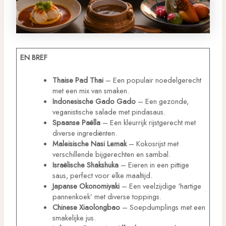
EN BREF
Thaise Pad Thai
– Een populair noedelgerecht
met een mix van smaken.
Indonesische Gado Gado
– Een gezonde,
veganistische salade met pindasaus.
Spaanse Paëlla
– Een kleurrijk rijstgerecht met
diverse ingrediënten.
Maleisische Nasi Lemak
– Kokosrijst met
verschillende bijgerechten en sambal.
Israëlische Shakshuka
– Eieren in een pittige
saus, perfect voor elke maaltijd.
Japanse Okonomiyaki
– Een veelzijdige ‘hartige
pannenkoek’ met diverse toppings.
Chinese Xiaolongbao
– Soepdumplings met een
smakelijke jus.