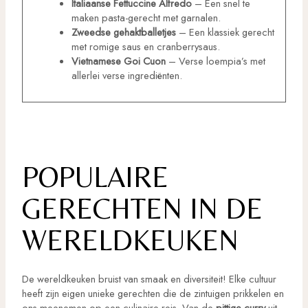
Italiaanse Fettuccine Alfredo
– Een snel te
maken pasta-gerecht met garnalen.
Zweedse gehaktballetjes
– Een klassiek gerecht
met romige saus en cranberrysaus.
Vietnamese Goi Cuon
– Verse loempia’s met
allerlei verse ingrediënten.
POPULAIRE
GERECHTEN IN DE
WERELDKEUKEN
De wereldkeuken bruist van smaak en diversiteit! Elke cultuur
heeft zijn eigen unieke gerechten die de zintuigen prikkelen en
ons meenemen op een culinaire reis. Van de
pittige curry
uit