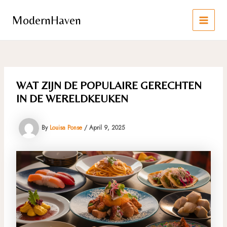
Skip
to
ModernHaven
content
MAIN
MEN
WAT ZIJN DE POPULAIRE GERECHTEN
IN DE WERELDKEUKEN
By
Louisa Ponse
/
April 9, 2025