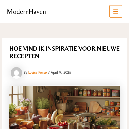
Skip
to
ModernHaven
content
MAIN
MEN
HOE VIND IK INSPIRATIE VOOR NIEUWE
RECEPTEN
By
Louisa Ponse
/
April 9, 2025