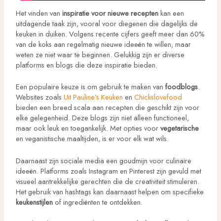
Het vinden van
inspiratie voor nieuwe recepten
kan een
uitdagende taak zijn, vooral voor diegenen die dagelijks de
keuken in duiken. Volgens recente cijfers geeft meer dan 60%
van de koks aan regelmatig nieuwe ideeën te willen, maar
weten ze niet waar te beginnen. Gelukkig zijn er diverse
platforms en blogs die deze inspiratie bieden.
Een populaire keuze is om gebruik te maken van
foodblogs
.
Websites zoals
Uit Pauline’s Keuken
en
Chickslovefood
bieden een breed scala aan recepten die geschikt zijn voor
elke gelegenheid. Deze blogs zijn niet alleen functioneel,
maar ook leuk en toegankelijk. Met opties voor
vegetarische
en veganistische maaltijden, is er voor elk wat wils.
Daarnaast zijn sociale media een goudmijn voor culinaire
ideeën. Platforms zoals Instagram en Pinterest zijn gevuld met
visueel aantrekkelijke gerechten die de creativiteit stimuleren.
Het gebruik van hashtags kan daarnaast helpen om specifieke
keukenstijlen
of ingrediënten te ontdekken.