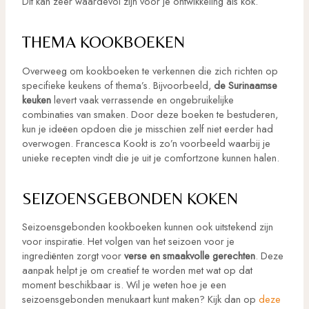
Dit kan zeer waardevol zijn voor je ontwikkeling als kok.
THEMA KOOKBOEKEN
Overweeg om kookboeken te verkennen die zich richten op
specifieke keukens of thema’s. Bijvoorbeeld,
de Surinaamse
keuken
levert vaak verrassende en ongebruikelijke
combinaties van smaken. Door deze boeken te bestuderen,
kun je ideëen opdoen die je misschien zelf niet eerder had
overwogen. Francesca Kookt is zo’n voorbeeld waarbij je
unieke recepten vindt die je uit je comfortzone kunnen halen.
SEIZOENSGEBONDEN KOKEN
Seizoensgebonden kookboeken kunnen ook uitstekend zijn
voor inspiratie. Het volgen van het seizoen voor je
ingrediënten zorgt voor
verse en smaakvolle gerechten
. Deze
aanpak helpt je om creatief te worden met wat op dat
moment beschikbaar is. Wil je weten hoe je een
seizoensgebonden menukaart kunt maken? Kijk dan op
deze