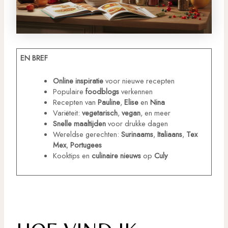
EN BREF
Online inspiratie
voor nieuwe recepten
Populaire
foodblogs
verkennen
Recepten van
Pauline
,
Elise
en
Nina
Variëteit:
vegetarisch
,
vegan
, en meer
Snelle maaltijden
voor drukke dagen
Wereldse gerechten:
Surinaams
,
Italiaans
,
Tex
Mex
,
Portugees
Kooktips en
culinaire nieuws
op
Culy