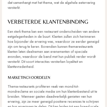
dat samenhangt met het thema, wat de algehele eetervaring
versterkt.
VERBETERDE KLANTENBINDING
Een sterk thema kan een restaurant onderscheiden van andere
eetgelegenheden in de buurt. Klanten zullen zich herinneren
hoe bijzonder de ervaring was, waardoor ze eerder geneigd
zijn om terug te keren. Bovendien kunnen themarestaurants
klanten laten deelnemen aan evenementen of speciale
avonden, waardoor de band met hun publiek verder wordt
versterkt. Dit soort interacties versterken loyaliteit en
klanttevredenheid.
MARKETINGVOORDELEN
Thema-restaurants profiteren vaak van mond-tot-
mondreclame en sociale media om hun klantenbestand uit te
breiden. Wanneer gasten daadwerkelijk genieten van hun
ervaring, zijn ze meer geneigd positieve recensies te schrijven
en hun ervaringen te delen. Dit kan leiden tot een breed scala