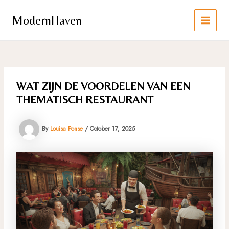
Skip
to
ModernHaven
content
MAIN
MEN
WAT ZIJN DE VOORDELEN VAN EEN
THEMATISCH RESTAURANT
By
Louisa Ponse
/
October 17, 2025