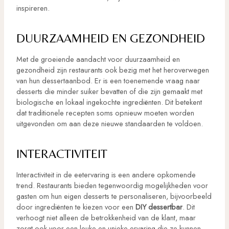
inspireren.
DUURZAAMHEID EN GEZONDHEID
Met de groeiende aandacht voor duurzaamheid en
gezondheid zijn restaurants ook bezig met het heroverwegen
van hun dessertaanbod. Er is een toenemende vraag naar
desserts die minder suiker bevatten of die zijn gemaakt met
biologische en lokaal ingekochte ingrediënten. Dit betekent
dat traditionele recepten soms opnieuw moeten worden
uitgevonden om aan deze nieuwe standaarden te voldoen.
INTERACTIVITEIT
Interactiviteit in de eetervaring is een andere opkomende
trend. Restaurants bieden tegenwoordig mogelijkheden voor
gasten om hun eigen desserts te personaliseren, bijvoorbeeld
door ingrediënten te kiezen voor een
DIY dessertbar
. Dit
verhoogt niet alleen de betrokkenheid van de klant, maar
zorgt ook voor een leuke en unieke ervaring die ze kunnen