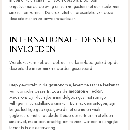
in een enkele schaal. Dit soort desserts biedt een
ongeëvenaarde beleving en verrast gasten met een scala aan
smaken en vormen. De creativiteit en presentatie van deze
desserts maken ze onweerstaanbaar.
INTERNATIONALE DESSERT
INVLOEDEN
Wereldkeukens hebben ook een sterke invloed gehad op de
desserts die in restaurants worden geserveerd.
Diep geworteld in de gastronomie, levert de Franse keuken tal
van iconische desserts, zoals de
macaron
en
eclair
.
Macarons zijn kleurrijke amandelgebakjes met romige
vullingen in verschillende smaken. Eclairs, daarentegen, zijn
lange, luchtige gebakjes gevuld met crème en vaak
geglazuurd met chocolade. Beide desserts zijn niet alleen
smaakvol, maar ook prachtig om te zien, wat een belangrijke
factor is in de eetervaring.