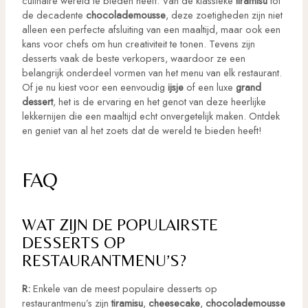
culinaire wereld te bieden heeft. Van de klassieke
tiramisu
tot
de decadente
chocolademousse
, deze zoetigheden zijn niet
alleen een perfecte afsluiting van een maaltijd, maar ook een
kans voor chefs om hun creativiteit te tonen. Tevens zijn
desserts vaak de beste verkopers, waardoor ze een
belangrijk onderdeel vormen van het menu van elk restaurant.
Of je nu kiest voor een eenvoudig
ijsje
of een luxe
grand
dessert
, het is de ervaring en het genot van deze heerlijke
lekkernijen die een maaltijd echt onvergetelijk maken. Ontdek
en geniet van al het zoets dat de wereld te bieden heeft!
FAQ
WAT ZIJN DE POPULAIRSTE
DESSERTS OP
RESTAURANTMENU’S?
R:
Enkele van de meest populaire desserts op
restaurantmenu’s zijn
tiramisu
,
cheesecake
,
chocolademousse