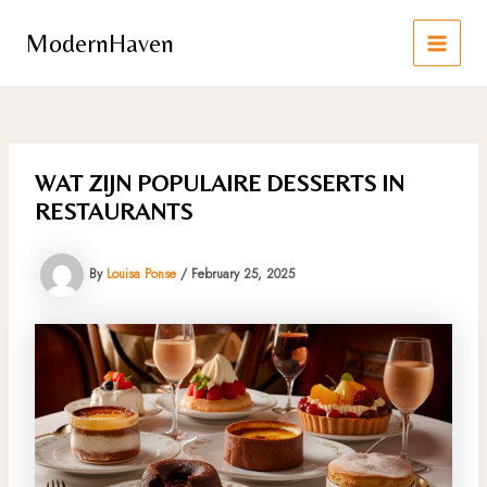
Skip
to
ModernHaven
content
MAIN
MEN
WAT ZIJN POPULAIRE DESSERTS IN
RESTAURANTS
By
Louisa Ponse
/
February 25, 2025