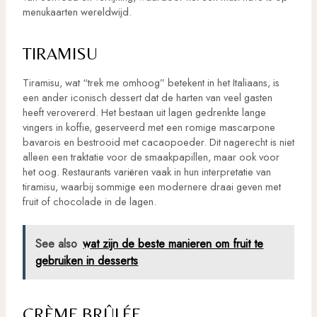
menukaarten wereldwijd.
TIRAMISU
Tiramisu, wat “trek me omhoog” betekent in het Italiaans, is
een ander iconisch dessert dat de harten van veel gasten
heeft verovererd. Het bestaan uit lagen gedrenkte lange
vingers in koffie, geserveerd met een romige mascarpone
bavarois en bestrooid met cacaopoeder. Dit nagerecht is niet
alleen een traktatie voor de smaakpapillen, maar ook voor
het oog. Restaurants variëren vaak in hun interpretatie van
tiramisu, waarbij sommige een modernere draai geven met
fruit of chocolade in de lagen.
See also
wat zijn de beste manieren om fruit te
gebruiken in desserts
CRÈME BRÛLÉE