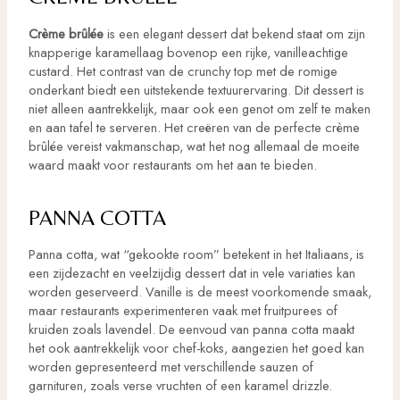
Crème brûlée
is een elegant dessert dat bekend staat om zijn
knapperige karamellaag bovenop een rijke, vanilleachtige
custard. Het contrast van de crunchy top met de romige
onderkant biedt een uitstekende textuurervaring. Dit dessert is
niet alleen aantrekkelijk, maar ook een genot om zelf te maken
en aan tafel te serveren. Het creëren van de perfecte crème
brûlée vereist vakmanschap, wat het nog allemaal de moeite
waard maakt voor restaurants om het aan te bieden.
PANNA COTTA
Panna cotta, wat “gekookte room” betekent in het Italiaans, is
een zijdezacht en veelzijdig dessert dat in vele variaties kan
worden geserveerd. Vanille is de meest voorkomende smaak,
maar restaurants experimenteren vaak met fruitpurees of
kruiden zoals lavendel. De eenvoud van panna cotta maakt
het ook aantrekkelijk voor chef-koks, aangezien het goed kan
worden gepresenteerd met verschillende sauzen of
garnituren, zoals verse vruchten of een karamel drizzle.