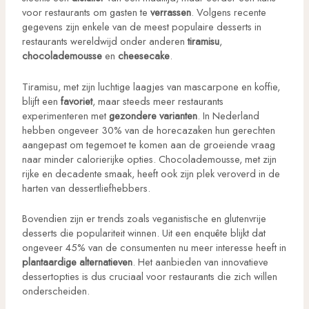
voor restaurants om gasten te
verrassen
. Volgens recente
gegevens zijn enkele van de meest populaire desserts in
restaurants wereldwijd onder anderen
tiramisu
,
chocolademousse
en
cheesecake
.
Tiramisu, met zijn luchtige laagjes van mascarpone en koffie,
blijft een
favoriet
, maar steeds meer restaurants
experimenteren met
gezondere varianten
. In Nederland
hebben ongeveer 30% van de horecazaken hun gerechten
aangepast om tegemoet te komen aan de groeiende vraag
naar minder calorierijke opties. Chocolademousse, met zijn
rijke en decadente smaak, heeft ook zijn plek veroverd in de
harten van dessertliefhebbers.
Bovendien zijn er trends zoals veganistische en glutenvrije
desserts die populariteit winnen. Uit een enquête blijkt dat
ongeveer 45% van de consumenten nu meer interesse heeft in
plantaardige alternatieven
. Het aanbieden van innovatieve
dessertopties is dus cruciaal voor restaurants die zich willen
onderscheiden.